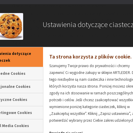
Opcja regulacji – przepięcia w trzech miejscach.
Półkola do regulacji przechodzą przez całą grubość smycz
znajdują się skórki. Półkole jest mocne, ZGRZEWANE, mont
Ustawienia dotyczące ciastec
Koło ZGRZEWANE, po każdej stronie po trzy mocne nity.
Podbicie z filcu. Materiał obuwniczy – nie farbuje. Pełni zar
zwiększa komfort trzymania psiaka.
ienia dotyczące
Ta strona korzysta z plików cookie.
Opis Techniczny
eczek
Szanujemy Twoje prawo do prywatności i chcemy
zapewnić Ci wygodne zakupy w sklepie ARTLEDER. 
bedne Cookies
tego niezbędne są nam ciasteczka i inne technologie
których korzysta nasza strona. Poniżej możesz okre
jonalne Cookies
zgody na ich stosowanie w ramach poszczególnyc
tyczne Cookies
potrzeb i celów. Jeśli chcesz zaakceptować wszystki
MATERIAŁ – SKÓRA
Skóra 
wymienione poniżej kategorie ciasteczek, kliknij w
etingowe Cookies
„Zaakceptuj wszystkie”. Kliknij „Zapisz ustawienia”,
DŁUGOŚĆ BEZ KARABINKA
200 c
potwierdzić wybrany przez Ciebie zakres udzielony
l Media Cookies