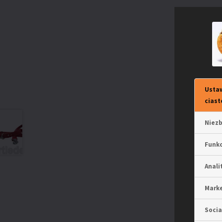
Ustaw
ciast
Niez
Funkc
Anali
Mark
Socia