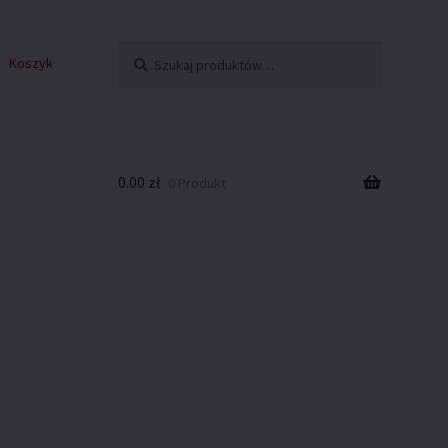
Szukaj:
Szukaj
Koszyk
0.00
zł
0 Produkt
kies