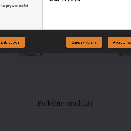
Dowiedz się więcej
SZEROKOŚĆ
szerok
yka prywatności
KOLOR
beż
PODBICIE
filc
Akceptuj ws
 pliki cookie
Zapisz wybrane
REGULACJA
trzy s
Podobne produkty