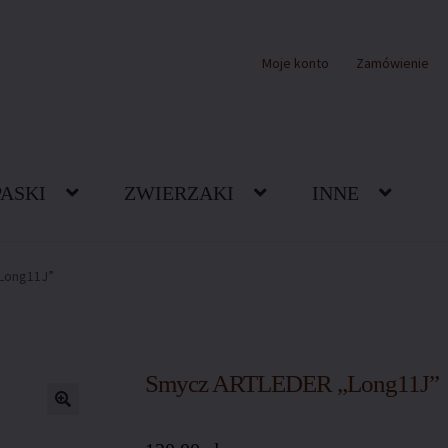
Moje konto
Zamówienie
PASKI
ZWIERZAKI
INNE
akt z nami
Koszyk
Moje konto
O nas
Ochrona wzoru
Polityka cooc
Long11J”
pu
Sklep
Warunki dostawy
Zamówienie
Smycz ARTLEDER „Long11J”