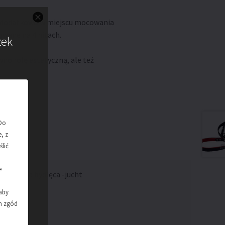
y, dodatkowo w miejscu mocowania
owane na 4 nitach.
zek
ówno rolę estetyczną, ale też
Do
, z
ślić
h
e
naturalna bydlęca -jucht
 aby
m
ch zgód