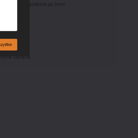
ość: 2cm plus podbicie po 3mm
zystkie
topnie zapięcia