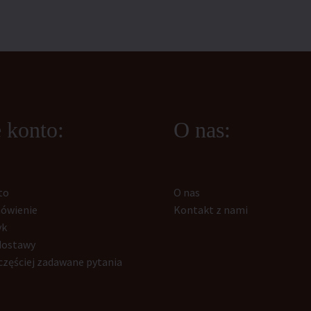
 konto:
O nas:
to
O nas
ówienie
Kontakt z nami
yk
dostawy
częściej zadawane pytania