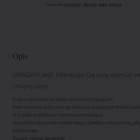
Znaczniki:
komplet
,
obroża
,
pies
,
smycz
Opis
UWAGA!!! Jeśli interesuje Cię inny wymiar 
zmiany ceny.
Smycz wykonana ze skóry naturalnej typu jucht.
Dwie warstwy skóry zostały sklejony specjalnym klejem kale
W środku dodatkowo taśma wzmacniająca.
Wszystkie nity to tak zwane luksy – gładkie z obu strony, aby
bezpieczne.
Bardzo mocne karabinki.