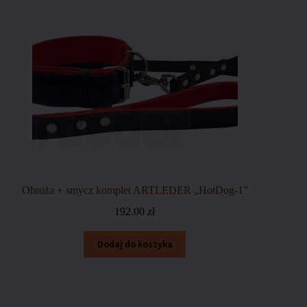
Obroża + smycz komplet ARTLEDER „HotDog-1”
192.00
zł
Dodaj do koszyka