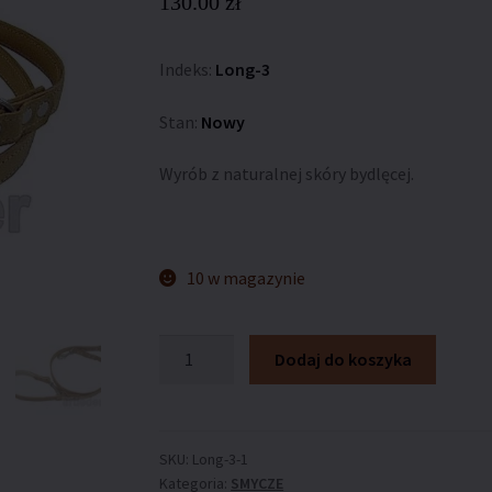
130.00
zł
Indeks:
Long-3
Stan:
Nowy
Wyrób z naturalnej skóry bydlęcej.
10 w magazynie
ilość
Dodaj do koszyka
Smycz
ARTLEDER
„Long11J”
SKU:
Long-3-1
Kategoria:
SMYCZE