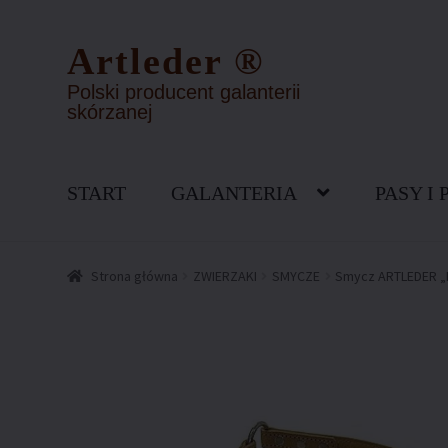
Artleder ®
Przejdź
Przejdź
do
do
Polski producent galanterii
nawigacji
treści
skórzanej
START
GALANTERIA
PASY I 
Strona główna
FAQ – najczęściej zadawane pytania
Kont
Strona główna
ZWIERZAKI
SMYCZE
Smycz ARTLEDER „
Polityka prywatności
Polityka zwrotów
Regulamin skle