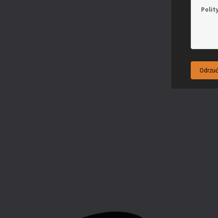
Polit
Odrzuć