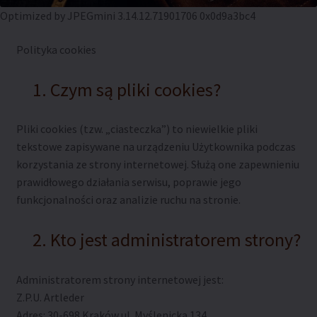
Polityka coockies
Optimized by JPEGmini 3.14.12.71901706 0x0d9a3bc4
Polityka cookies
Polityka prywatności
Czym są pliki cookies?
Polityka zwrotów
Regulamin sklepu
Pliki cookies (tzw. „ciasteczka”) to niewielkie pliki
tekstowe zapisywane na urządzeniu Użytkownika podczas
Sklep
korzystania ze strony internetowej. Służą one zapewnieniu
prawidłowego działania serwisu, poprawie jego
funkcjonalności oraz analizie ruchu na stronie.
Warunki dostawy
Kto jest administratorem strony?
Zamówienie
Administratorem strony internetowej jest:
Z.P.U. Artleder
Adres: 30-698 Kraków ul. Myślenicka 134