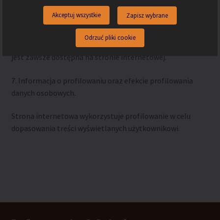
Zmiany w Polityce Cookies
Akceptuj wszystkie
Zapisz wybrane
Zastrzegamy sobie prawo do wprowadzania zmian w
Odrzuć pliki cookie
niniejszej Polityce Cookies. Aktualna wersja dokumentu
jest zawsze dostępna na stronie internetowej.
7. Informacja o profilowaniu oraz efekcie profilowania
danych osobowych.
Strona internetowa wykorzystuje profilowanie w celu
dopasowania treści wyświetlanych użytkownikowi.