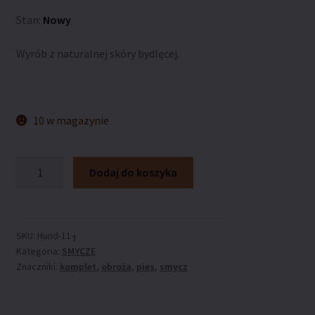
Stan:
Nowy
Wyrób z naturalnej skóry bydlęcej.
10 w magazynie
ilość
Dodaj do koszyka
Smycz
ARTLEDER
„Hund-
11-
SKU:
Hund-11-j
Kategoria:
SMYCZE
J”
Znaczniki:
komplet
,
obroża
,
pies
,
smycz