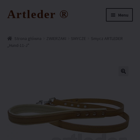
Artleder ®
Przejdź
Przejdź
Menu
do
do
nawigacji
treści
Strona główna
Strona główna
ZWIERZAKI
SMYCZE
Smycz ARTLEDER
„Hund-11-J”
FAQ – najczęściej zadawane pytania
Kontakt z nami
Koszyk
Moje konto
O nas
Ochrona wzoru