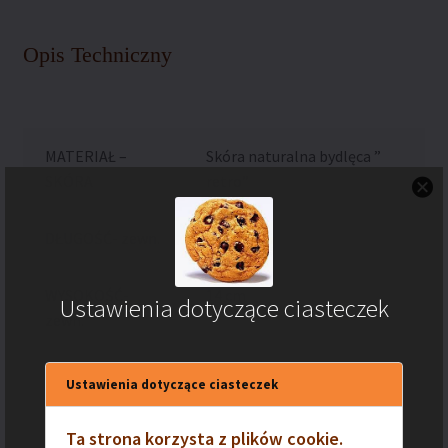
Opis Techniczny
MATERIAŁ –
Skóra naturalna bydlęca ”
SKÓRA
retro”
DŁUGOŚĆ- zewn.
12 cm
WYSOKOŚĆ-
14 cm
Ustawienia dotyczące ciasteczek
zewn.
SZEROKOŚĆ-
4 cm
Ustawienia dotyczące ciasteczek
zewn.
Ta strona korzysta z plików cookie.