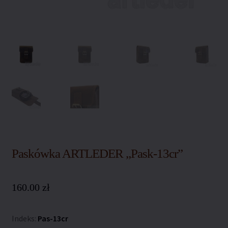
Polityka coockies
Polityka prywatności
Polityka zwrotów
Regulamin sklepu
Sklep
Warunki dostawy
Paskówka ARTLEDER „Pask-13cr”
Zamówienie
160.00
zł
Indeks:
Pas-13cr