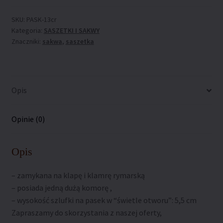
„Pask-
13cr”
SKU:
PASK-13cr
Kategoria:
SASZETKI I SAKWY
Znaczniki:
sakwa
,
saszetka
Opis
Opinie (0)
Opis
– zamykana na klapę i klamrę rymarską
– posiada jedną dużą komorę ,
– wysokość szlufki na pasek w “świetle otworu”: 5,5 cm
Zapraszamy do skorzystania z naszej oferty,