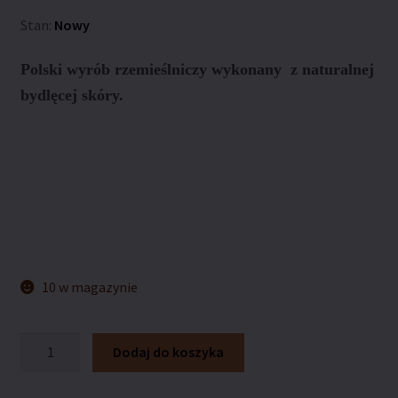
Stan:
Nowy
Polski wyrób rzemieślniczy wykonany z naturalnej
bydlęcej skóry.
10 w magazynie
ilość
Dodaj do koszyka
Paskówka
ARTLEDER