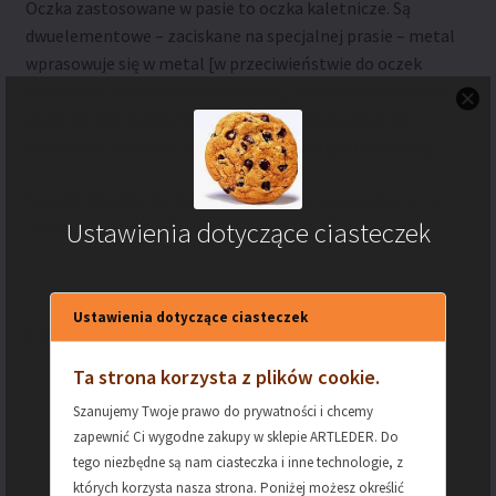
Oczka zastosowane w pasie to oczka kaletnicze. Są
dwuelementowe – zaciskane na specjalnej prasie – metal
wprasowuje się w metal [w przeciwieństwie do oczek
szewskich, tak zwanych słoneczek, jednoelementowych,
gdzie po zaprasowaniu od spodu oczko przypomina
słoneczko, po czasie tego typu oczka często wypadają].
Na całej długości ozdobne nity / ćwieki, zaprasowane na
prasie.
Ustawienia dotyczące ciasteczek
Ustawienia dotyczące ciasteczek
Opis Techniczny
Ta strona korzysta z plików cookie.
Szanujemy Twoje prawo do prywatności i chcemy
zapewnić Ci wygodne zakupy w sklepie ARTLEDER. Do
MATERIAŁ –
Skóra naturalna bydlęca
tego niezbędne są nam ciasteczka i inne technologie, z
SKÓRA
których korzysta nasza strona. Poniżej możesz określić