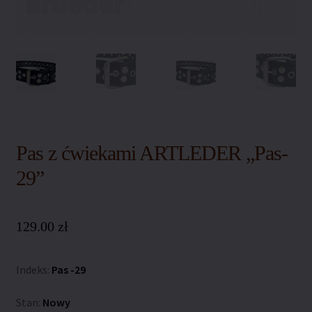
Polityka coockies
Polityka prywatności
Polityka zwrotów
Regulamin sklepu
Pas z ćwiekami ARTLEDER „Pas-
Sklep
29”
Warunki dostawy
129.00
zł
Zamówienie
Indeks:
Pas -29
Stan:
Nowy