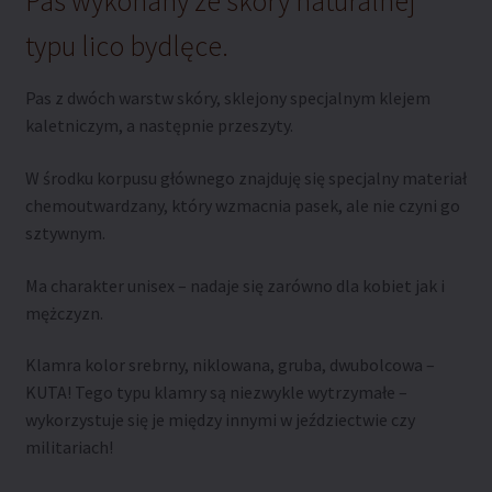
Pas wykonany ze skóry naturalnej
typu lico bydlęce.
Pas z dwóch warstw skóry, sklejony specjalnym klejem
kaletniczym, a następnie przeszyty.
W środku korpusu głównego znajduję się specjalny materiał
chemoutwardzany, który wzmacnia pasek, ale nie czyni go
sztywnym.
Ma charakter unisex – nadaje się zarówno dla kobiet jak i
mężczyzn.
Klamra kolor srebrny, niklowana, gruba, dwubolcowa –
KUTA! Tego typu klamry są niezwykle wytrzymałe –
wykorzystuje się je między innymi w jeździectwie czy
militariach!