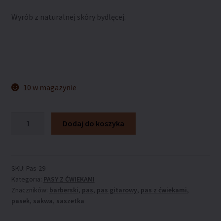
Wyrób z naturalnej skóry bydlęcej.
10 w magazynie
ilość
Dodaj do koszyka
Pas
z
ćwiekami
ARTLEDER
SKU:
Pas-29
Kategoria:
PASY Z ĆWIEKAMI
„Pas-
Znaczników:
barberski
,
pas
,
pas gitarowy
,
pas z ćwiekami
,
29”
pasek
,
sakwa
,
saszetka