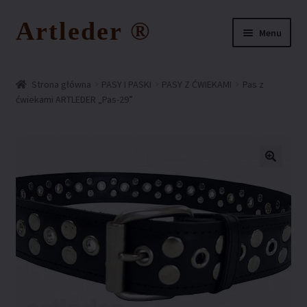
Artleder ®
Przejdź
Przejdź
Menu
do
do
nawigacji
treści
Strona główna
Strona główna
PASY I PASKI
PASY Z ĆWIEKAMI
Pas z
ćwiekami ARTLEDER „Pas-29”
FAQ – najczęściej zadawane pytania
Kontakt z nami
Koszyk
Moje konto
O nas
Ochrona wzoru