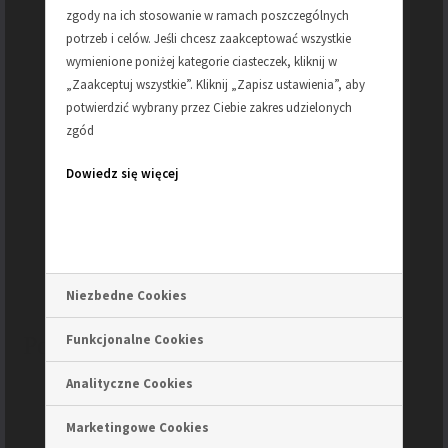
zgody na ich stosowanie w ramach poszczególnych
potrzeb i celów. Jeśli chcesz zaakceptować wszystkie
DŁUGOŚĆ
długość: 115cm plus klamra =
wymienione poniżej kategorie ciasteczek, kliknij w
118cm
„Zaakceptuj wszystkie”. Kliknij „Zapisz ustawienia”, aby
potwierdzić wybrany przez Ciebie zakres udzielonych
SZEROKOŚĆ
5 cm
zgód
Dowiedz się więcej
REGULACJA
dziurki co 2,5cm na całej
długości pasa
KOLOR
czarny
Niezbedne Cookies
Podobne produkty
Funkcjonalne Cookies
Analityczne Cookies
Marketingowe Cookies