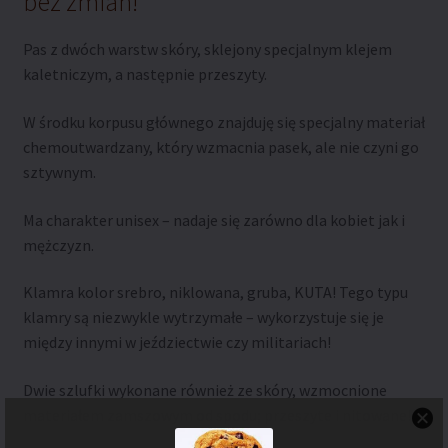
bez zmian!
Pas z dwóch warstw skóry, sklejony specjalnym klejem
kaletniczym, a następnie przeszyty.
W środku korpusu głównego znajduję się specjalny materiał
chemoutwardzany, który wzmacnia pasek, ale nie czyni go
sztywnym.
Ma charakter unisex – nadaje się zarówno dla kobiet jak i
mężczyzn.
Klamra kolor srebro, niklowana, gruba, KUTA! Tego typu
klamry są niezwykle wytrzymałe – wykorzystuje się je
między innymi w jeździectwie czy militariach!
Dwie szlufki wykonane również ze skóry, wzmocnione
materiałem zamszowym od spodu; przeszyte i nitowane!