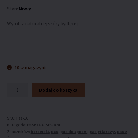
Stan:
Nowy
Wyrób z naturalnej skóry bydlęcej.
10 w magazynie
ilość
Dodaj do koszyka
Pas
do
spodni
ARTLEDER
SKU:
Pas-16
Kategoria:
PASKI DO SPODNI
„Pas-
Znaczników:
barberski
,
pas
,
pas do spodni
,
pas gitarowy
,
pas z
16”