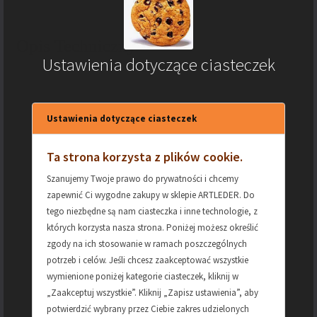
Opis Techniczny
Ustawienia dotyczące ciasteczek
Ustawienia dotyczące ciasteczek
MATERIAŁ –
Skóra naturalna bydlęca
SKÓRA
Ta strona korzysta z plików cookie.
DŁUGOŚĆ
długość: 115cm plus klamra =
Szanujemy Twoje prawo do prywatności i chcemy
118cm
zapewnić Ci wygodne zakupy w sklepie ARTLEDER. Do
tego niezbędne są nam ciasteczka i inne technologie, z
których korzysta nasza strona. Poniżej możesz określić
SZEROKOŚĆ
4cm
zgody na ich stosowanie w ramach poszczególnych
potrzeb i celów. Jeśli chcesz zaakceptować wszystkie
REGULACJA
dziurki 3-6-9-12-15-18-21-24cm
wymienione poniżej kategorie ciasteczek, kliknij w
„Zaakceptuj wszystkie”. Kliknij „Zapisz ustawienia”, aby
potwierdzić wybrany przez Ciebie zakres udzielonych
KOLOR
czarny lub brąz (prosimy o