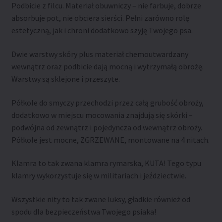
Podbicie z filcu. Materiał obuwniczy – nie farbuje, dobrze
absorbuje pot, nie obciera sierści. Pełni zarówno rolę
estetyczną, jak i chroni dodatkowo szyję Twojego psa.
Dwie warstwy skóry plus materiał chemoutwardzany
wewnątrz oraz podbicie dają mocną i wytrzymałą obrożę.
Warstwy są sklejone i przeszyte.
Półkole do smyczy przechodzi przez całą grubość obroży,
dodatkowo w miejscu mocowania znajdują się skórki –
podwójna od zewnątrz i pojedyncza od wewnątrz obroży.
Półkole jest mocne, ZGRZEWANE, montowane na 4 nitach.
Klamra to tak zwana klamra rymarska, KUTA! Tego typu
klamry wykorzystuje się w militariach i jeździectwie.
Wszystkie nity to tak zwane luksy, gładkie również od
spodu dla bezpieczeństwa Twojego psiaka!