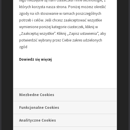
tego niezbędne są nam ciasteczka i inne technologie, z
SZEROKOŚĆ
4 cm plus podbicie po
których korzysta nasza strona. Poniżej możesz określić
3 mm
zgody na ich stosowanie w ramach poszczególnych
potrzeb i celów. Jeśli chcesz zaakceptować wszystkie
wymienione poniżej kategorie ciasteczek, kliknij w
REGULACJA
17.5 cm
„Zaakceptuj wszystkie”. Kliknij „Zapisz ustawienia”, aby
potwierdzić wybrany przez Ciebie zakres udzielonych
DZIURKI
co: 2,5 cm
zgód
Dowiedz się więcej
PODBICIE
materiał
KOLOR
czerwony
Niezbedne Cookies
Funkcjonalne Cookies
Podobne produkty
Analityczne Cookies