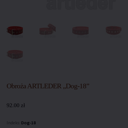
Polityka coockies
Polityka prywatności
Polityka zwrotów
Regulamin sklepu
Sklep
Warunki dostawy
Obroża ARTLEDER „Dog-18”
Zamówienie
92.00
zł
Indeks:
Dog-18