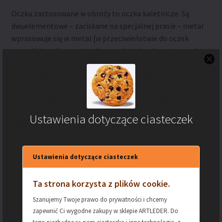
Oczka zastosowane w obroży to oczka kaletnicze. Są
dwuelementowe – zaciskane na specjalnej prasie – metal
wprasowuje się w metal [w przeciwieństwie do oczek
szewskich, tak zwanych słoneczek, jednoelementowych,
gdzie po zaprasowaniu od spodu oczko przypomina
słoneczko, po czasie tego typu oczka często wypadają].
Szlufki są podklejone materiałem, szyte i nitowane.
Ustawienia dotyczące ciasteczek
Opis Techniczny
MATERIAŁ – SKÓRA
Skóra naturalna
Ustawienia dotyczące ciasteczek
bydlęca
Ta strona korzysta z plików cookie.
DŁUGOŚĆ WRAZ Z
75 cm
Szanujemy Twoje prawo do prywatności i chcemy
KLAMRĄ
zapewnić Ci wygodne zakupy w sklepie ARTLEDER. Do