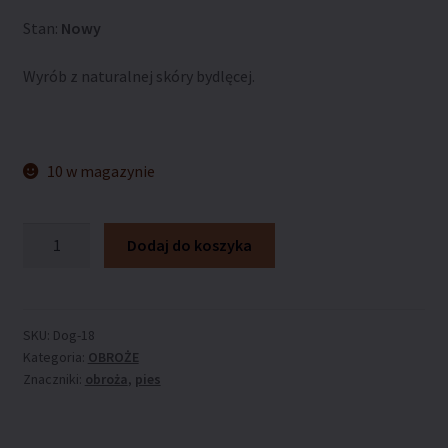
Stan:
Nowy
Wyrób z naturalnej skóry bydlęcej.
10 w magazynie
ilość
Dodaj do koszyka
Obroża
ARTLEDER
„Dog-
18”
SKU:
Dog-18
Kategoria:
OBROŻE
Znaczniki:
obroża
,
pies