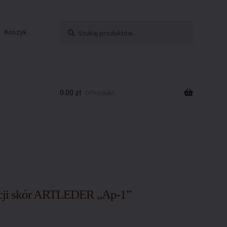
Szukaj:
Szukaj
Koszyk
0.00
zł
0 Produkt
kies
acji skór ARTLEDER „Ap-1”