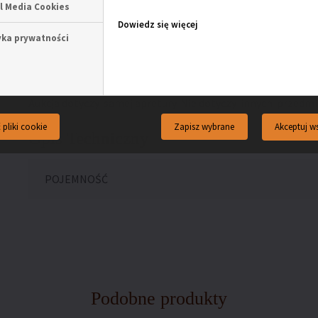
l Media Cookies
Dowiedz się więcej
Ważne!!! Przed właściwym zastosowaniem środka należy b
yka prywatności
skrawku, sprawdzając działanie produktu na kolor i strukturę
dalszych czynności. Przyciemnienie skory o 1-2 tony jest zj
Aukcja dotyczy samej apretury. Nie dotyczy innych przedmi
Akceptuj ws
 pliki cookie
Zapisz wybrane
Opis Techniczny
POJEMNOŚĆ
Podobne produkty