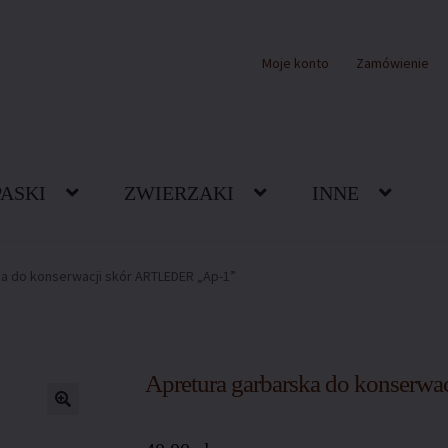
Moje konto
Zamówienie
PASKI
ZWIERZAKI
INNE
akt z nami
Koszyk
Moje konto
O nas
Ochrona wzoru
Polityka cooc
a do konserwacji skór ARTLEDER „Ap-1”
pu
Sklep
Warunki dostawy
Zamówienie
Apretura garbarska do konserw