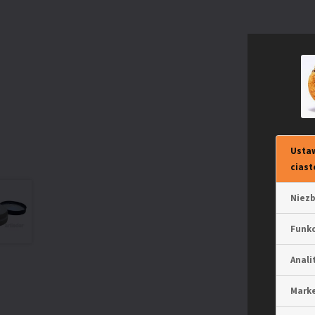
Ustaw
ciast
Niez
Funkc
Anali
Mark