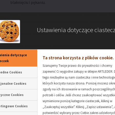
blaknięciu i pękaniu.
Apretura czyści, nawilża, głęboko odżywia i chroni skórę. P
stosowanie pomoże przywrócić przesuszonej skórze miękkoś
Ustawienia dotyczące ciastec
W wygodnej i wydajnej formie mleczka.
Aby aplikować apreturę na skórę należy:
ienia dotyczące
Ta strona korzysta z plików cookie.
oczyścić produkt z kurzu poprzez przetarcie miękką 
eczek
nanieść apreturę na miękką ściereczkę,
Szanujemy Twoje prawo do prywatności i chcemy
wypróbować działanie preparatu na małej niewidoczn
zapewnić Ci wygodne zakupy w sklepie ARTLEDER. 
bedne Cookies
przetrzeć produkt,
tego niezbędne są nam ciasteczka i inne technologie
odstawić do wchłonięcia w suchym miejscu, ale nie pr
których korzysta nasza strona. Poniżej możesz okre
jonalne Cookies
zgody na ich stosowanie w ramach poszczególnyc
kaloryfer,
tyczne Cookies
potrzeb i celów. Jeśli chcesz zaakceptować wszystki
po wchłonięciu można ponownie przetrzeć suchą mię
wymienione poniżej kategorie ciasteczek, kliknij w
etingowe Cookies
„Zaakceptuj wszystkie”. Kliknij „Zapisz ustawienia”,
Chroni skóry gładkie przed promieniami słonecznymi i wys
potwierdzić wybrany przez Ciebie zakres udzielony
dobrego stanu i żywotności skóry [
nie stosować do skór 