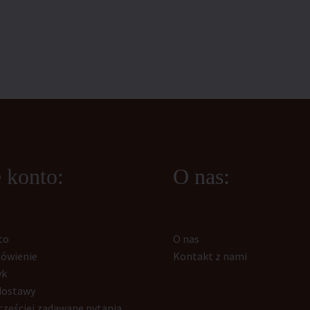
 konto:
O nas:
to
O nas
ówienie
Kontakt z nami
yk
dostawy
częściej zadawane pytania