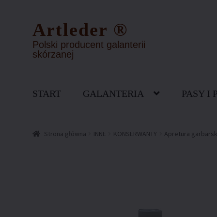
Artleder ®
Przejdź
Przejdź
do
do
Polski producent galanterii
nawigacji
treści
skórzanej
START
GALANTERIA
PASY I 
Strona główna
FAQ – najczęściej zadawane pytania
Kont
Strona główna
INNE
KONSERWANTY
Apretura garbarsk
Polityka prywatności
Polityka zwrotów
Regulamin skle