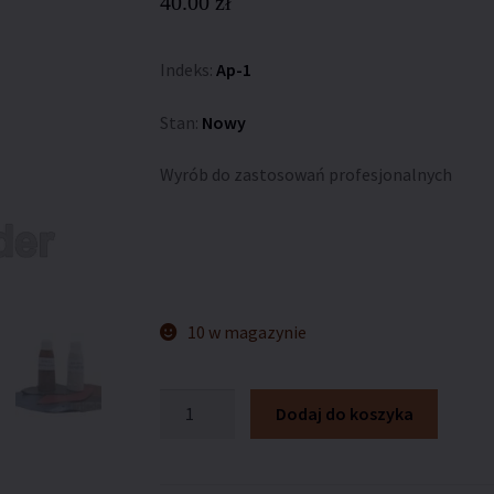
40.00
zł
Indeks:
Ap-1
Stan:
Nowy
Wyrób do zastosowań profesjonalnych
10 w magazynie
ilość
Dodaj do koszyka
Apretura
garbarska
do