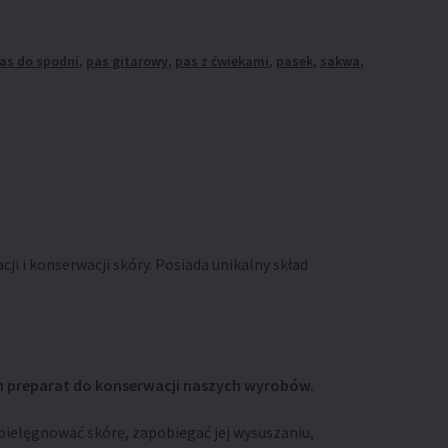
as do spodni
,
pas gitarowy
,
pas z ćwiekami
,
pasek
,
sakwa
,
i i konserwacji skóry. Posiada unikalny skład
en preparat do konserwacji naszych wyrobów.
pielęgnować skórę, zapobiegać jej wysuszaniu,