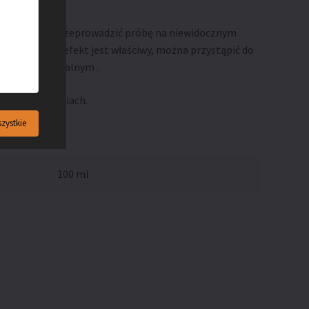
ezwzględnie przeprowadzić próbę na niewidocznym
 skóry. Jeżeli efekt jest właściwy, można przystąpić do
awiskiem naturalnym .
otów na zdjęciach.
zystkie
100 ml