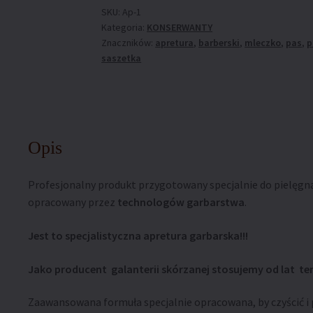
konserwacji
SKU:
Ap-1
Kategoria:
KONSERWANTY
skór
Znaczników:
apretura
,
barberski
,
mleczko
,
pas
,
p
ARTLEDER
saszetka
„Ap-
1”
Opis
Profesjonalny produkt przygotowany specjalnie do pielęgnacj
opracowany przez
technologów garbarstwa
.
Jest to specjalistyczna apretura garbarska!!!
Jako producent galanterii skórzanej stosujemy od lat t
Zaawansowana formuła specjalnie opracowana, by czyścić i 