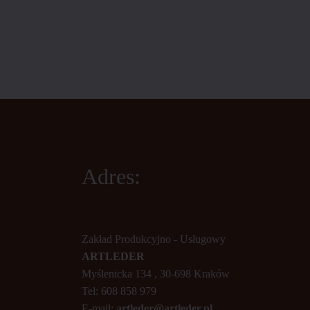
Adres:
Zakład Produkcyjno - Usługowy
ARTLEDER
Myślenicka 134 , 30-698 Kraków
Tel: 608 858 979
E-mail:
artleder@artleder.pl