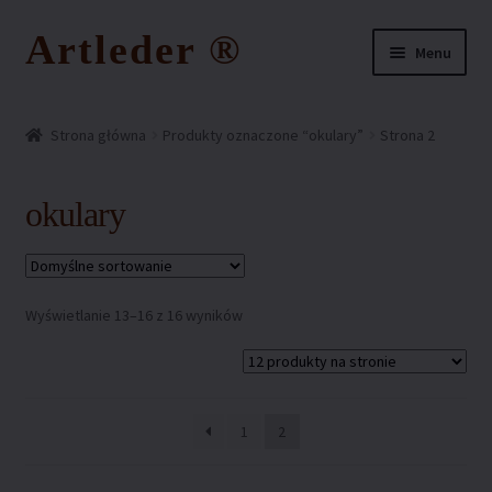
Artleder ®
Przejdź
Przejdź
Menu
do
do
nawigacji
treści
Strona główna
Strona główna
Produkty oznaczone “okulary”
Strona 2
FAQ – najczęściej zadawane pytania
okulary
Kontakt z nami
Koszyk
Wyświetlanie 13–16 z 16 wyników
Moje konto
O nas
1
2
Ochrona wzoru