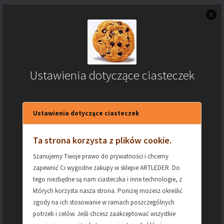
Dodaj do koszyka
Ustawienia dotyczące ciasteczek
Ustawienia dotyczące ciasteczek
Ta strona korzysta z plików cookie.
Szanujemy Twoje prawo do prywatności i chcemy
zapewnić Ci wygodne zakupy w sklepie ARTLEDER. Do
tego niezbędne są nam ciasteczka i inne technologie, z
których korzysta nasza strona. Poniżej możesz określić
zgody na ich stosowanie w ramach poszczególnych
potrzeb i celów. Jeśli chcesz zaakceptować wszystkie