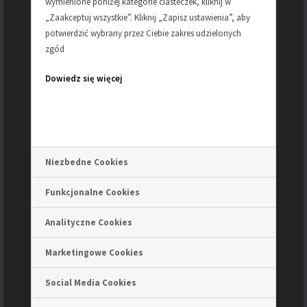
wymienione poniżej kategorie ciasteczek, kliknij w
„Zaakceptuj wszystkie”. Kliknij „Zapisz ustawienia”, aby
ETUI ARTLEDER – etui na telefon – “4-cz”
potwierdzić wybrany przez Ciebie zakres udzielonych
130.00
zł
zgód
Dodaj do koszyka
Dowiedz się więcej
Niezbedne Cookies
Funkcjonalne Cookies
Analityczne Cookies
Marketingowe Cookies
Social Media Cookies