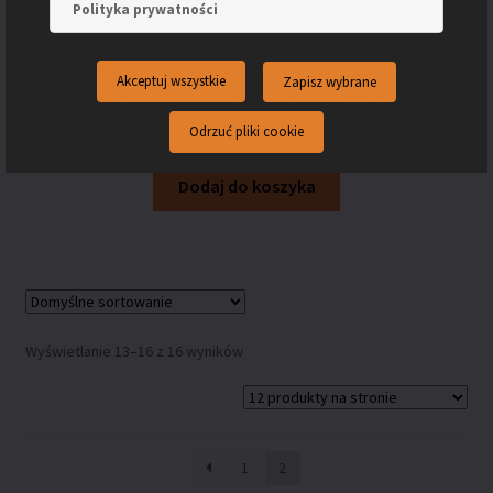
Polityka prywatności
Akceptuj wszystkie
Zapisz wybrane
ETUI ARTLEDER – etui na telefon – “9-cz”
130.00
zł
Odrzuć pliki cookie
Dodaj do koszyka
Wyświetlanie 13–16 z 16 wyników
1
2